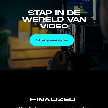
Stap in de
wereld van
video
O
f
f
e
r
t
e
a
a
n
v
r
a
g
e
n