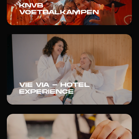
KNVB
voetbalkampen
Vie via - hotel
experience