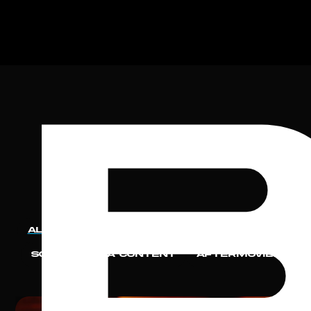
b
Meer werk
Alle
Commercials
Bedrijfsfilms
Social Media Content
Aftermovies