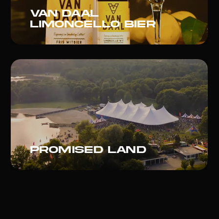
Van daal
limoncello bier
Promised land