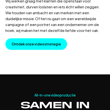
Wij werken graag met klanten die openstaan voor
creativiteit, durven loslaten en iets écht willen zeggen.
We houden van ambacht en van merken met een
duidelijke missie.Of het nu gaat om een wereldwijde
campagne of een portret van een ondernemer om de
hoek, wij maken het met dezelfde liefde voor het vak.
O
n
t
d
e
k
o
n
z
e
v
i
d
e
o
s
t
r
a
t
e
g
i
e
All-in-one videoproductie
Samen in